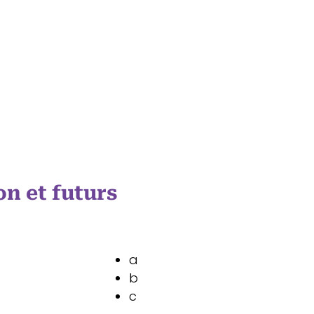
on et futurs
a
b
c