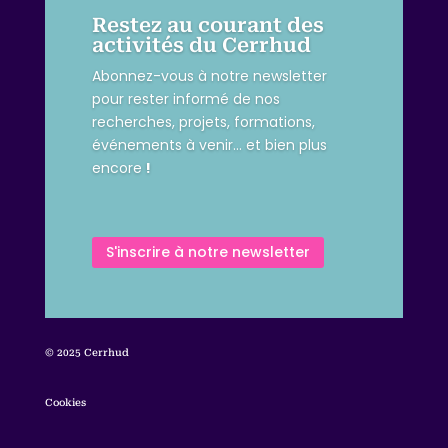
Restez au courant des
activités du Cerrhud
Abonnez-vous à notre newsletter
pour rester informé de nos
recherches, projets, formations,
événements à venir… et bien plus
encore
!
S'inscrire à notre newsletter
© 2025 Cerrhud
Cookies