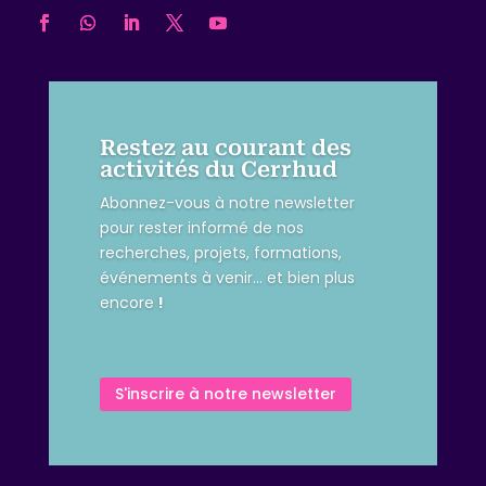
Restez au courant des
activités du Cerrhud
Abonnez-vous à notre newsletter
pour rester informé de nos
recherches, projets, formations,
événements à venir… et bien plus
encore
!
S'inscrire à notre newsletter