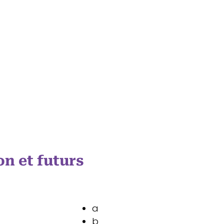
on et futurs
a
b