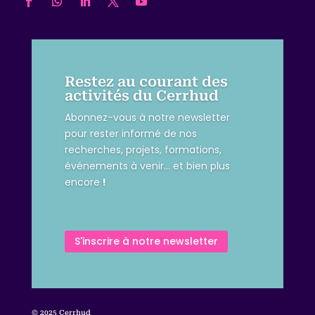
Restez au courant des
activités du Cerrhud
Abonnez-vous à notre newsletter
pour rester informé de nos
recherches, projets, formations,
événements à venir… et bien plus
encore
!
S'inscrire à notre newsletter
© 2025 Cerrhud