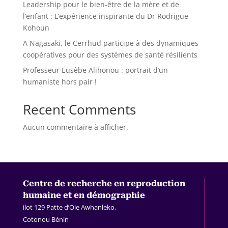
Leadership pour le bien-être de la mère et de
l’enfant : L’expérience inspirante du Dr Rodrigue
Kohoun
A Nagasaki, le Cerrhud participe à des dynamiques
coopératives pour des systèmes de santé résilients
Professeur Eusèbe Alihonou : portrait d’un
humaniste hors pair !
Recent Comments
Aucun commentaire à afficher.
Centre de recherche en
reproduction
humaine et en démographie
ilot 129 Patte d’Oie Awhanleko,
Cotonou Bénin