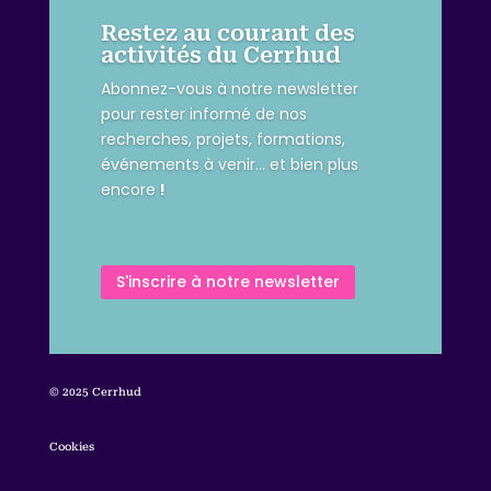
Restez au courant des
activités du Cerrhud
Abonnez-vous à notre newsletter
pour rester informé de nos
recherches, projets, formations,
événements à venir… et bien plus
encore
!
S'inscrire à notre newsletter
© 2025 Cerrhud
Cookies